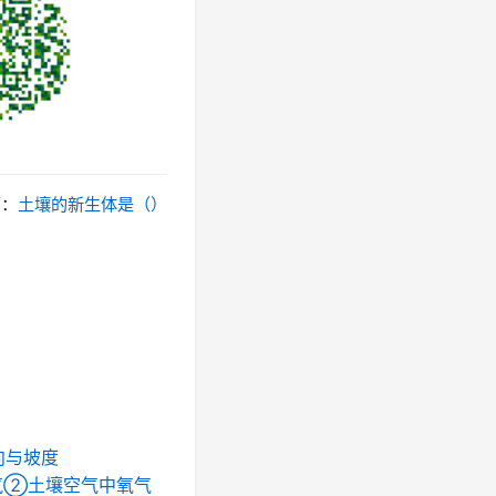
篇：
土壤的新生体是（）
向与坡度
气②土壤空气中氧气