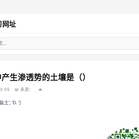
习网址
中产生渗透势的土壤是（）
3-05
来源：
盐土', 'D. ']