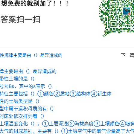
性规律主要是由（）差异造成的
下一
律主要是由（）差异造成的
带性土壤的是（）
号为Bs，其中的s表示（）
态特征主要包括（）①颜色②质地③结构体④新生体
性的土壤类型是（）
型中属于运积母质的有（）
河床处依次排列着（）
响土壤温度变化（）。①土层深浅②海拔高度③土壤颜色④坡
大气的组成差别，主要有（）①土壤空气中的氧气含量高于大