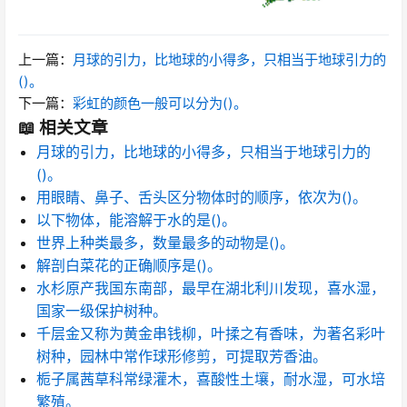
上一篇：
月球的引力，比地球的小得多，只相当于地球引力的
()。
下一篇：
彩虹的颜色一般可以分为()。
📖 相关文章
月球的引力，比地球的小得多，只相当于地球引力的
()。
用眼睛、鼻子、舌头区分物体时的顺序，依次为()。
以下物体，能溶解于水的是()。
世界上种类最多，数量最多的动物是()。
解剖白菜花的正确顺序是()。
水杉原产我国东南部，最早在湖北利川发现，喜水湿，
国家一级保护树种。
千层金又称为黄金串钱柳，叶揉之有香味，为著名彩叶
树种，园林中常作球形修剪，可提取芳香油。
栀子属茜草科常绿灌木，喜酸性土壤，耐水湿，可水培
繁殖。