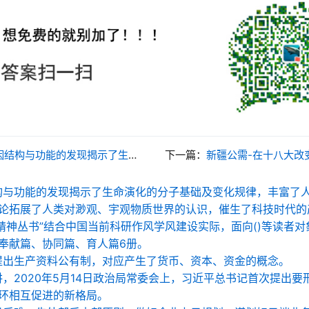
变化规律，丰富了人类对生命起源的认识；相对论、量子论拓展了人类对渺观、宇观物质世界的认识，催生了科技时代的产业变革。
下一篇：
新疆公需-在十八大改变了主要矛盾的论述：人民对美好生活
构与功能的发现揭示了生命演化的分子基础及变化规律，丰富了
论拓展了人类对渺观、宇观物质世界的认识，催生了科技时代的
家精神丛书”结合中国当前科研作风学风建设实际，面向()等读者
奉献篇、协同篇、育人篇6册。
提出生产资料公有制，对应产生了货币、资本、资金的概念。
讲，2020年5月14日政治局常委会上，习近平总书记首次提出
环相互促进的新格局。