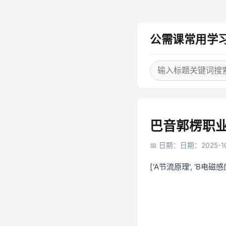
公需课常用学
巴音郭楞职业
日期：日期：2025-10
['A节流原理', 'B电磁