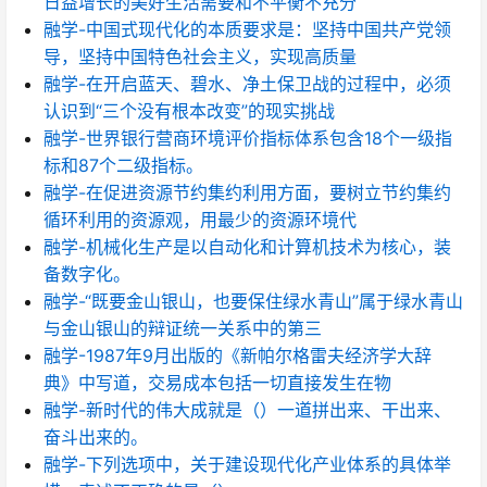
日益增长的美好生活需要和不平衡不充分
融学-中国式现代化的本质要求是：坚持中国共产党领
导，坚持中国特色社会主义，实现高质量
融学-在开启蓝天、碧水、净土保卫战的过程中，必须
认识到“三个没有根本改变”的现实挑战
融学-世界银行营商环境评价指标体系包含18个一级指
标和87个二级指标。
融学-在促进资源节约集约利用方面，要树立节约集约
循环利用的资源观，用最少的资源环境代
融学-机械化生产是以自动化和计算机技术为核心，装
备数字化。
融学-“既要金山银山，也要保住绿水青山”属于绿水青山
与金山银山的辩证统一关系中的第三
融学-1987年9月出版的《新帕尔格雷夫经济学大辞
典》中写道，交易成本包括一切直接发生在物
融学-新时代的伟大成就是（）一道拼出来、干出来、
奋斗出来的。
融学-下列选项中，关于建设现代化产业体系的具体举