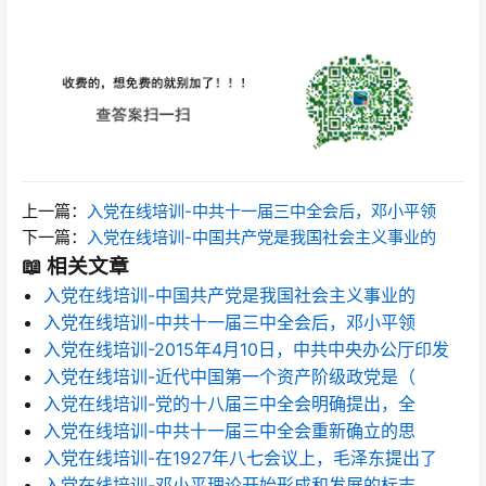
上一篇：
入党在线培训-中共十一届三中全会后，邓小平领
下一篇：
入党在线培训-中国共产党是我国社会主义事业的
📖 相关文章
入党在线培训-中国共产党是我国社会主义事业的
入党在线培训-中共十一届三中全会后，邓小平领
入党在线培训-2015年4月10日，中共中央办公厅印发
入党在线培训-近代中国第一个资产阶级政党是（
入党在线培训-党的十八届三中全会明确提出，全
入党在线培训-中共十一届三中全会重新确立的思
入党在线培训-在1927年八七会议上，毛泽东提出了
入党在线培训-邓小平理论开始形成和发展的标志